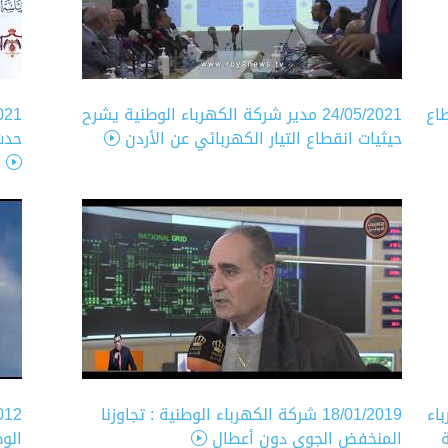
اع
24/05/2021
مدير شركة الكهرباء الوطنية يشرح
021
حيثيات انقطاع التيار الكهربائي عن الأردن
حدث
اء
18/01/2019
شركة الكهرباء الوطنية : تجاوزنا
012
المنخفض الجوي دون أعطال
الو