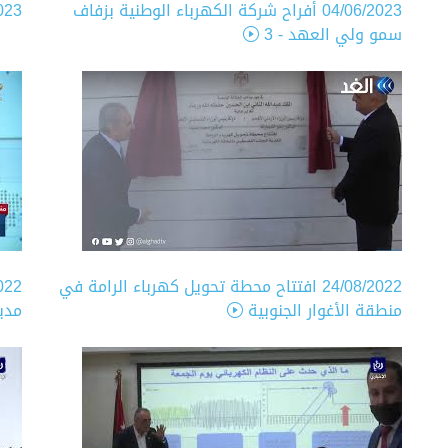
04/06/2023
أفراح شركة الكهرباء الوطنية بزفاف
023
سمو ولي العهد - 3
24/08/2022
افتتاح محطة تحويل كهرباء الرامة في
022
منطقة الأغوار الجنوبية
مدي